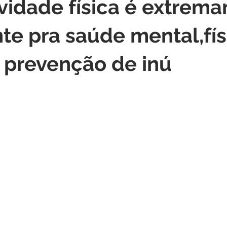
ividade física é extrem
te pra saúde mental,fís
 prevenção de inú