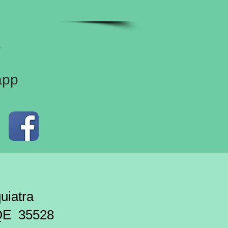
5
app
atra
 35528