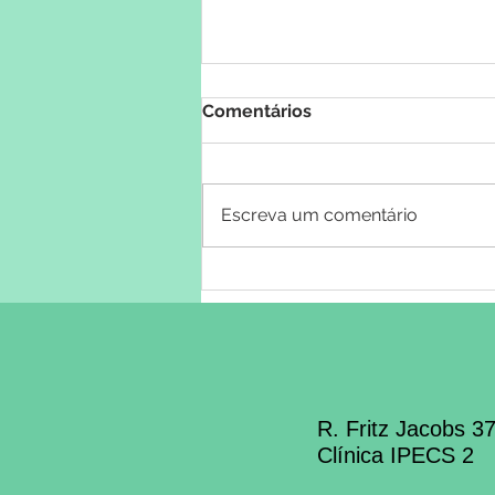
Comentários
Escreva um comentário
O custo invisível: Como o
adoecimento mental
silencioso drena a
produtividade das
empresas
R. Fritz Jacobs 3
Clínica IPECS 2