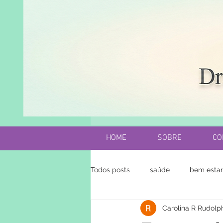
HOME
SOBRE
CO
Todos posts
saúde
bem estar
Carolina R Rudolp