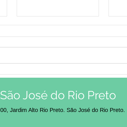
Insônia
Com
cara
Tran
Autis
São José do Rio Preto
700, Jardim Alto Rio Preto. São José do Rio Preto.