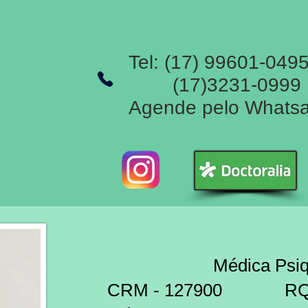
Tel: (17) 99601-049
(17)3231-0999
Agende pelo Whats
Médica Psiqui
CRM - 127900 RQE