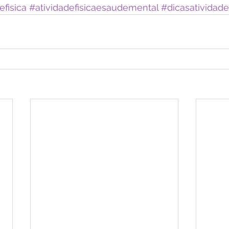
efisica
#atividadefisicaesaudemental
#dicasatividade