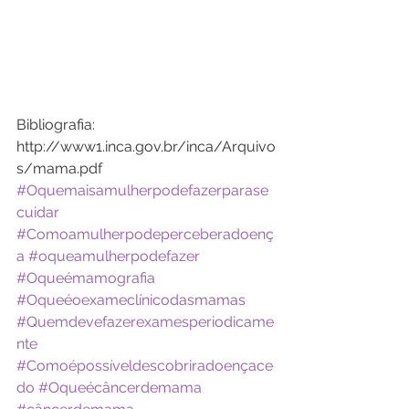
Bibliografia:
http://www1.inca.gov.br/inca/Arquivo
s/mama.pdf
#Oquemaisamulherpodefazerparase
cuidar
#Comoamulherpodeperceberadoenç
a
#oqueamulherpodefazer
#Oqueémamografia
#Oqueéoexameclínicodasmamas
#Quemdevefazerexamesperiodicame
nte
#Comoépossíveldescobriradoençace
do
#Oqueécâncerdemama