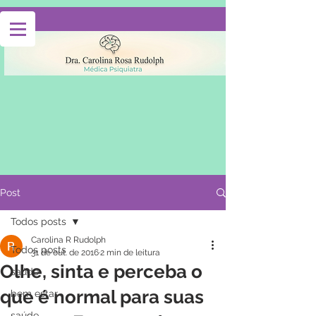
Post
Todos posts
Carolina R Rudolph
Todos posts
31 de out. de 2016
2 min de leitura
Olhe, sinta e perceba o
saúde
que é normal para suas
bem estar
saúde