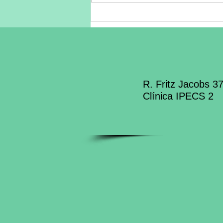
O custo invisível: Como o
adoecimento mental
silencioso drena a
produtividade das
empresas
R. Fritz Jacobs 3
Clínica IPECS 2