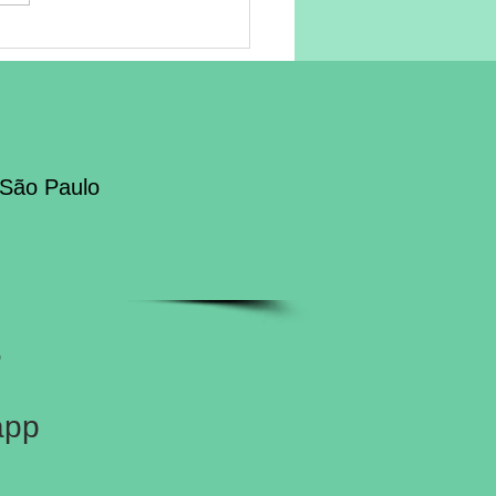
portamentos
cterísticos do
storno do Espectro
ta .
 São Paulo
5
app