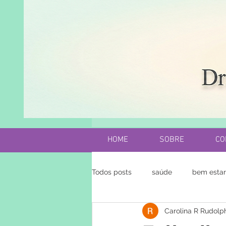
HOME
SOBRE
CO
Todos posts
saúde
bem estar
Carolina R Rudolp