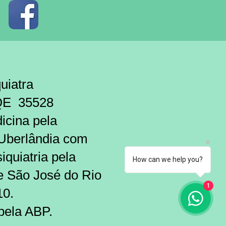
atra
 35528
icina pela
 Uberlândia com
quiatria pela
How can we help you?
e São José do Rio
1
10.
 pela ABP.