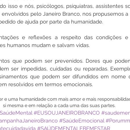
isso e nós, psicólogos, psiquiatras, assistentes so
s envolvidos pelo Janeiro Branco, nos propusemos a 
edido de ajuda por parte da humanidade.
ntações e reflexões a respeito das condições e ca
res humanos mudam e salvam vidas.
ntos que podem ser prevenidos. Dores que podem 
dem ser impedidas, cuidadas ou reparadas. Exemp
Ensinamentos que podem ser difundidos em nome 
em resolvidos em termos emocionais.
 e uma humanidade com mais amor e mais responsabilidad
si mesma e em relação a cada uma das suas partes.
SaúdeMental
#EUSOUJANEIROBRANCO
#saudemen
ampanhaJaneiroBranco
#SaúdeEmocional
#Porumm
ecuidadavida
#SAÚDEMENTALEBEMESTAR