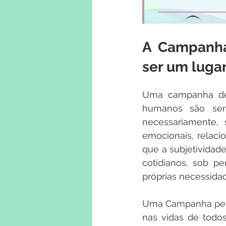
A Campanha
ser um luga
Uma campanha ded
humanos são sere
necessariamente, 
emocionais, relaci
que a subjetividad
cotidianos, sob 
próprias necessidad
Uma Campanha pens
nas vidas de todo