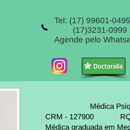
Tel: (17) 99601-049
(17)3231-0999
Agende pelo Whats
Médica Psiqui
CRM - 127900 RQE
​​Médica graduada em Med