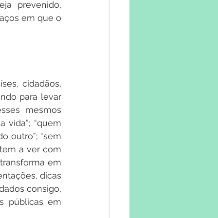
ja prevenido, 
aços em que o 
es, cidadãos, 
ndo para levar 
 esses mesmos 
 vida”; “quem 
o outro”; “sem 
tem a ver com 
transforma em 
ntações, dicas 
dados consigo, 
s públicas em 