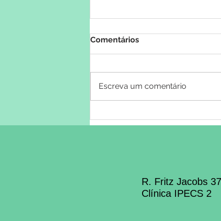
Comentários
Escreva um comentário
O custo invisível: Como o
adoecimento mental
silencioso drena a
produtividade das
empresas
R. Fritz Jacobs 3
Clínica IPECS 2