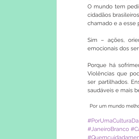
O mundo tem pedido 
cidadãos brasileiro
chamado e a esse p
Sim – ações, orie
emocionais dos se
Porque há sofrime
Violências que po
ser partilhados. 
saudáveis e mais b
Por um mundo melhor
#PorUmaCulturaDa
#JaneiroBranco
#C
#Quemcuidadament