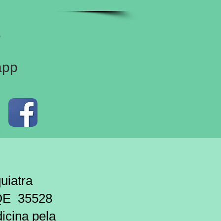
5
app
atra
 35528
icina pela