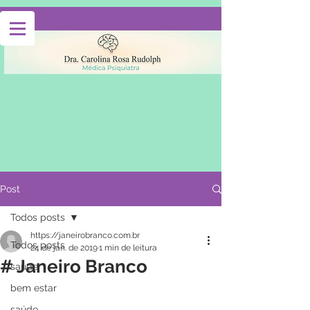
Post
Todos posts
https://janeirobranco.com.br
Todos posts
24 de jan. de 2019
1 min de leitura
# Janeiro Branco
saúde
bem estar
saúde