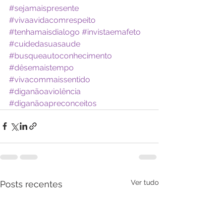
#sejamaispresente
#vivaavidacomrespeito
#tenhamaisdialogo
#invistaemafeto
#cuidedasuasaude
#busqueautoconhecimento
#dêsemaistempo
#vivacommaissentido
#diganãoaviolência
#diganãoapreconceitos
Ver tudo
Posts recentes