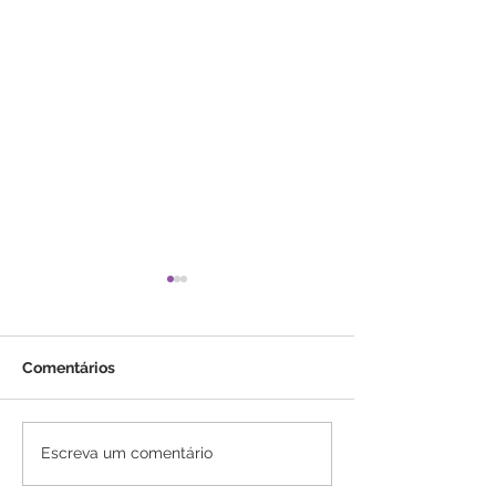
Comentários
Insônia
Comportament
Escreva um comentário
característicos